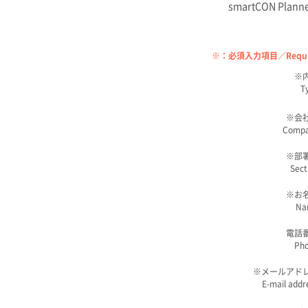
smartCON 
※：必須入力項目／Require
※
T
※
会
Comp
※
部
Sect
※
お
Na
電話
Ph
※
メールアド
E-mail addr