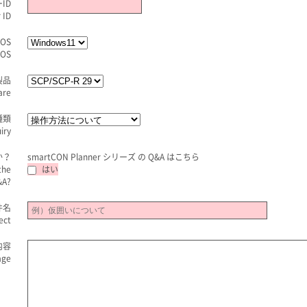
ID
 ID
OS
OS
製品
are
種類
iry
か？
smartCON Planner シリーズ の Q&A は
こちら
the
はい
&A?
件名
ect
内容
age