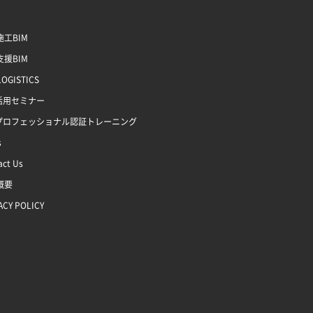
工BIM
援BIM
LOGISTICS
M活用セミナー
Mプロフェッショナル認証トレーニング
s
act Us
概要
ACY POLICY