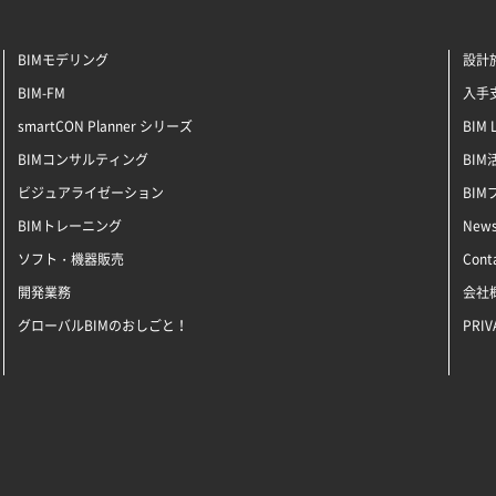
BIMモデリング
設計施
BIM-FM
入手支
smartCON Planner シリーズ
BIM 
BIMコンサルティング
BI
ビジュアライゼーション
BI
BIMトレーニング
New
ソフト・機器販売
Cont
開発業務
会社
グローバルBIMのおしごと！
PRIV