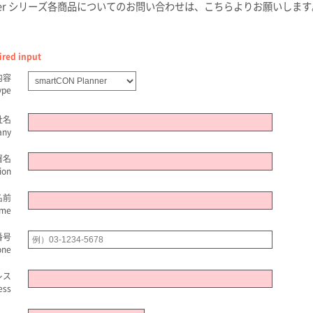
Planner シリーズ各商品についてのお問い合わせは、こちらよりお願いしま
d input
内容
ype
社名
any
署名
ion
名前
me
番号
one
レス
ess